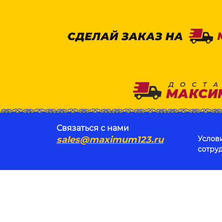
Связаться с нами
sales@maximum123.ru
Услов
сотру