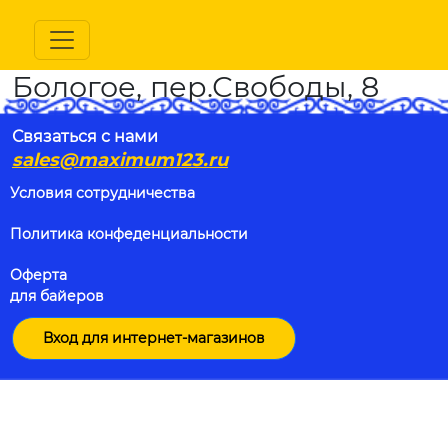
Бологое, пер.Свободы, 8
Связаться с нами
sales@maximum123.ru
Условия сотрудничества
Политика конфеденциальности
Оферта
для байеров
Вход для интернет-магазинов