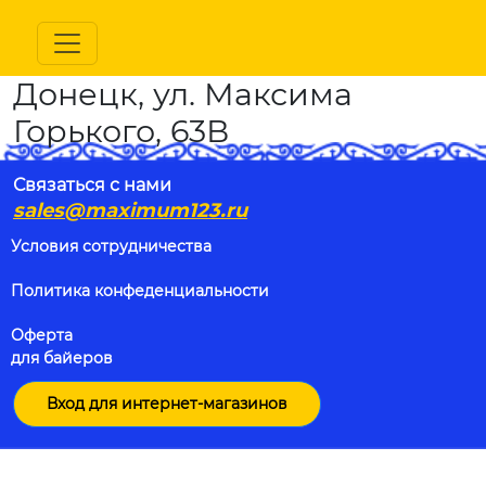
Донецк, ул. Максима
Горького, 63В
Связаться с нами
sales@maximum123.ru
Условия сотрудничества
Политика конфеденциальности
Оферта
для байеров
Вход для интернет-магазинов