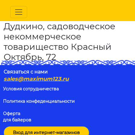
Дудкино, садоводческое
некоммерческое
товарищество Красный
Октябрь, 72
Связаться с нами
sales@maximum123.ru
Условия сотрудничества
Политика конфеденциальности
Оферта
для байеров
Вход для интернет-магазинов