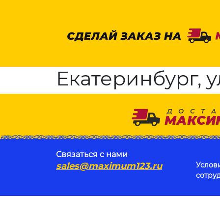
Екатеринбург, ул
Связаться с нами
sales@maximum123.ru
Услов
сотру