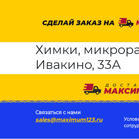
Химки, микрора
Ивакино, 33А
Связаться с нами
sales@maximum123.ru
Услов
сотру