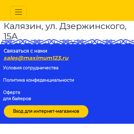
Калязин, ул. Дзержинского,
15А
Связаться с нами
sales@maximum123.ru
Условия сотрудничества
Политика конфеденциальности
Оферта
для байеров
Вход для интернет-магазинов