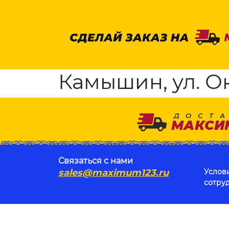
Камышин, ул. Ок
Связаться с нами
sales@maximum123.ru
Услов
сотру