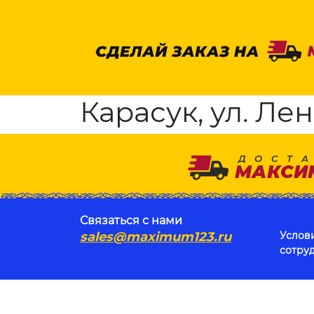
Карасук, ул. Лен
Связаться с нами
sales@maximum123.ru
Услов
сотру