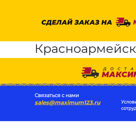
Красноармейск, 
Связаться с нами
sales@maximum123.ru
Услов
сотру