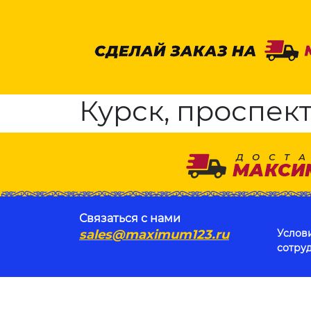
Курск, проспект
Связаться с нами
sales@maximum123.ru
Услов
сотру