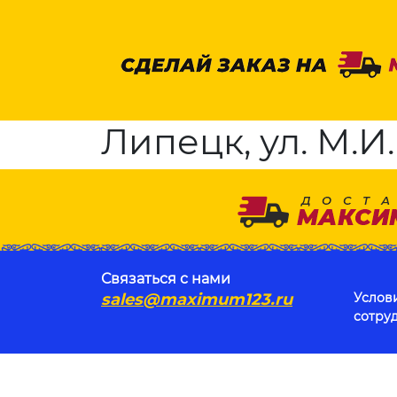
Липецк, ул. М.И
Связаться с нами
sales@maximum123.ru
Услов
сотру