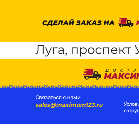
Луга, проспект 
Связаться с нами
sales@maximum123.ru
Услов
сотру