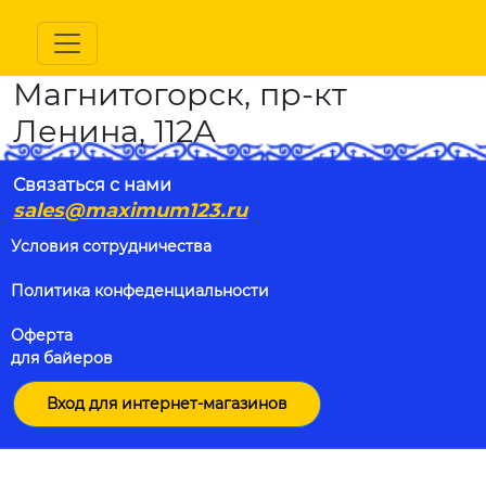
Магнитогорск, пр-кт
Ленина, 112А
Связаться с нами
sales@maximum123.ru
Условия сотрудничества
Политика конфеденциальности
Оферта
для байеров
Вход для интернет-магазинов