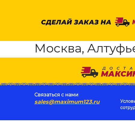
Москва, Алтуфьев
Связаться с нами
sales@maximum123.ru
Услов
сотру