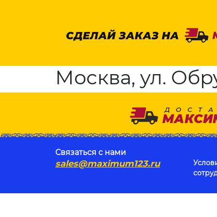
Москва, ул. Обру
Связаться с нами
sales@maximum123.ru
Услов
сотру