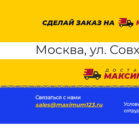
Москва, ул. Совх
Связаться с нами
sales@maximum123.ru
Услов
сотру