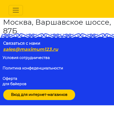
Москва, Варшавское шосcе,
87Б
Связаться с нами
sales@maximum123.ru
Условия сотрудничества
Политика конфеденциальности
Оферта
для байеров
Вход для интернет-магазинов