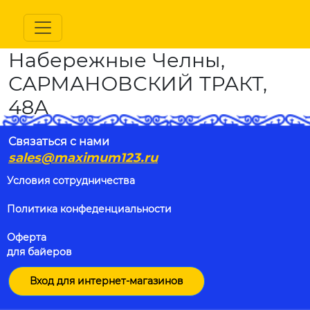
Набережные Челны,
САРМАНОВСКИЙ ТРАКТ,
48А
Связаться с нами
sales@maximum123.ru
Условия сотрудничества
Политика конфеденциальности
Оферта
для байеров
Вход для интернет-магазинов