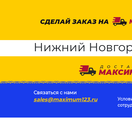
Нижний Новгоро
Связаться с нами
sales@maximum123.ru
Услов
сотру