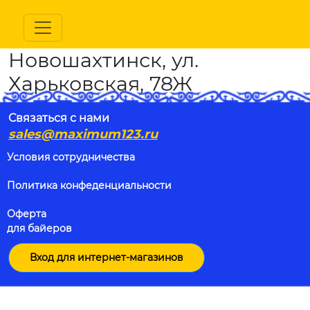
Новошахтинск, ул.
Харьковская, 78Ж
Связаться с нами
sales@maximum123.ru
Условия сотрудничества
Политика конфеденциальности
Оферта
для байеров
Вход для интернет-магазинов