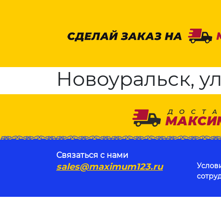
Новоуральск, ул.
Связаться с нами
sales@maximum123.ru
Услов
сотру