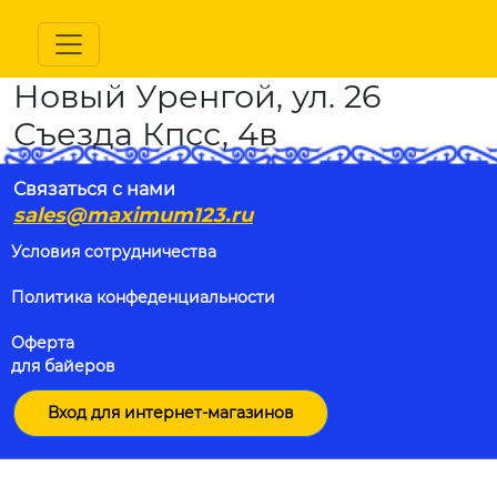
Новый Уренгой, ул. 26
Съезда Кпсс, 4в
Связаться с нами
sales@maximum123.ru
Условия сотрудничества
Политика конфеденциальности
Оферта
для байеров
Вход для интернет-магазинов