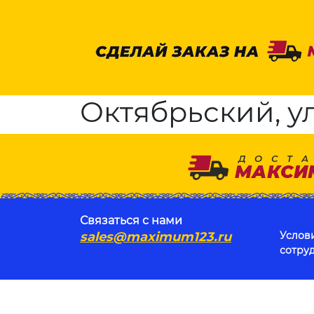
Октябрьский, ул
Связаться с нами
sales@maximum123.ru
Услов
сотру