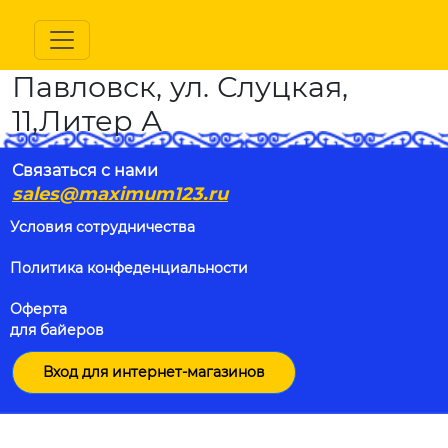
Павловск, ул. Слуцкая,
11,Литер А
Связаться с нами
sales@maximum123.ru
Условия сотрудничества
Политика конфеденциальности
Оферта
для байеров
Вход для интернет-магазинов