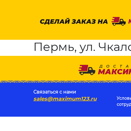
Пермь, ул. Чкало
Связаться с нами
sales@maximum123.ru
Услов
сотру