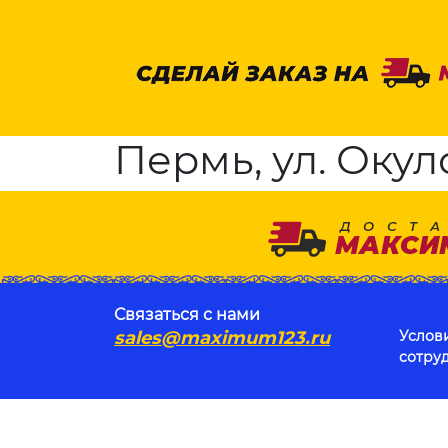
Пермь, ул. Окул
Связаться с нами
sales@maximum123.ru
Услов
сотру