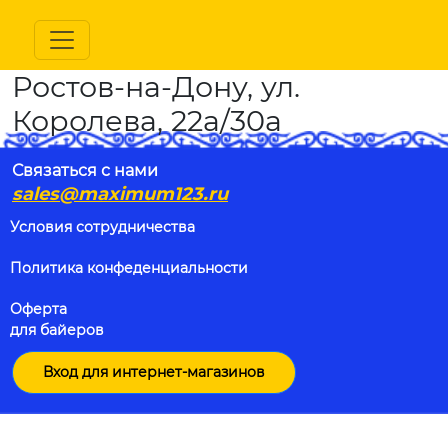
Ростов-на-Дону, ул.
Королева, 22а/30а
Связаться с нами
sales@maximum123.ru
Условия сотрудничества
Политика конфеденциальности
Оферта
для байеров
Вход для интернет-магазинов