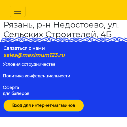
Рязань, р-н Недостоево, ул.
Сельских Строителей, 4Б
Связаться с нами
sales@maximum123.ru
Условия сотрудничества
Политика конфеденциальности
Оферта
для байеров
Вход для интернет-магазинов