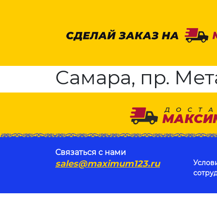
Самара, пр. Мет
Связаться с нами
sales@maximum123.ru
Услов
сотру