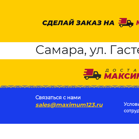
Самара, ул. Гаст
Связаться с нами
sales@maximum123.ru
Услов
сотру