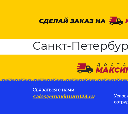
Санкт-Петербург
Связаться с нами
sales@maximum123.ru
Услов
сотру