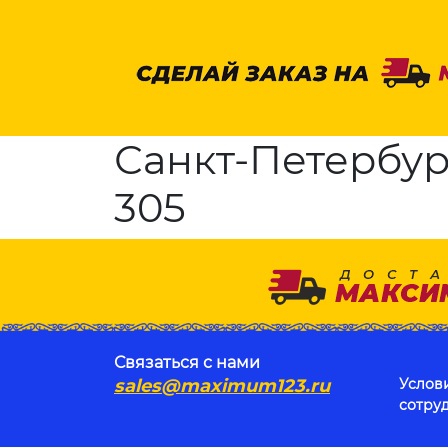
Санкт-Петербур
305
Связаться с нами
sales@maximum123.ru
Услов
сотру