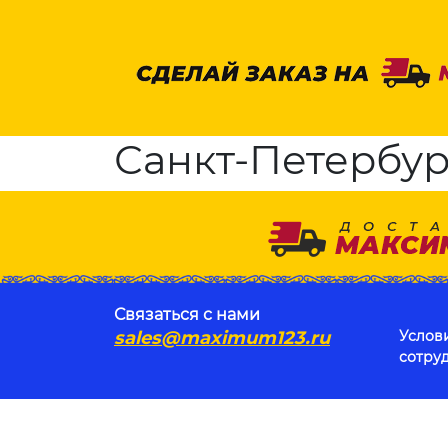
Санкт-Петербург
Связаться с нами
sales@maximum123.ru
Услов
сотру