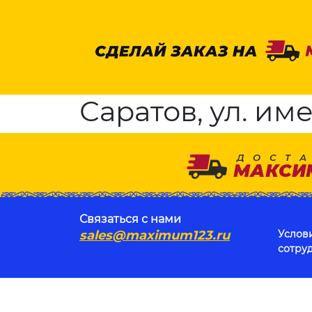
Саратов, ул. им
Связаться с нами
sales@maximum123.ru
Услов
сотру