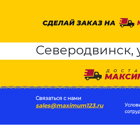
Северодвинск, 
Связаться с нами
sales@maximum123.ru
Услов
сотру