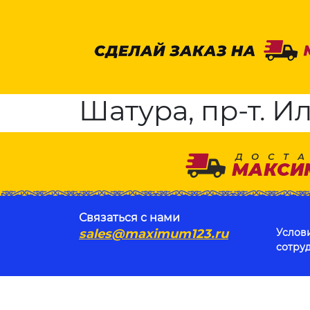
Шатура, пр-т. Ил
Связаться с нами
sales@maximum123.ru
Услов
сотру