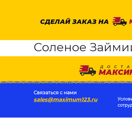
Соленое Займищ
Связаться с нами
sales@maximum123.ru
Услов
сотру