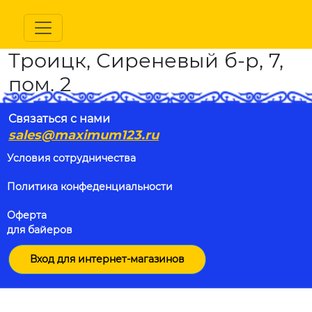
Троицк, Сиреневый б-р, 7,
пом. 2
Связаться с нами
sales@maximum123.ru
Условия сотрудничества
Политика конфеденциальности
Оферта
для байеров
Вход для интернет-магазинов