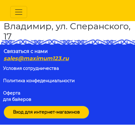
Владимир, ул. Сперанского,
17
Связаться с нами
sales@maximum123.ru
Условия сотрудничества
Политика конфеденциальности
Оферта
для байеров
Вход для интернет-магазинов