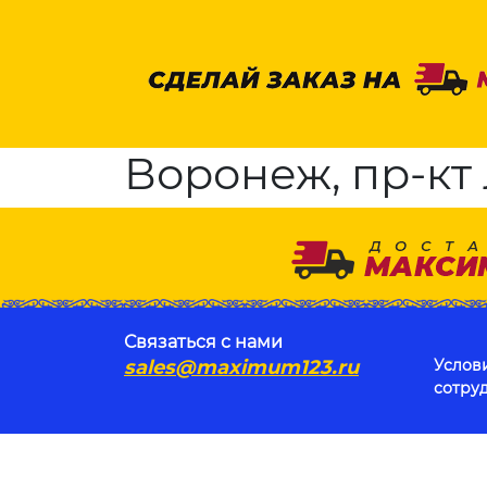
Воронеж, пр-кт
Связаться с нами
sales@maximum123.ru
Услов
сотру