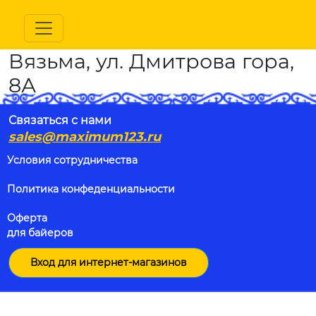
Вязьма, ул. Дмитрова гора,
8А
Связаться с нами
sales@maximum123.ru
Условия сотрудничества
Политика конфеденциальности
Оферта
для байеров
Вход для интернет-магазинов