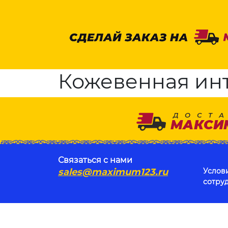
Кожевенная ин
Связаться с нами
sales@maximum123.ru
Услов
сотру