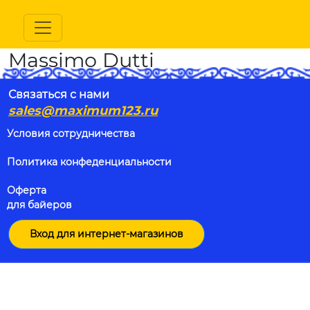
Massimo Dutti
Связаться с нами
sales@maximum123.ru
Условия сотрудничества
Политика конфеденциальности
Оферта
для байеров
Вход для интернет-магазинов